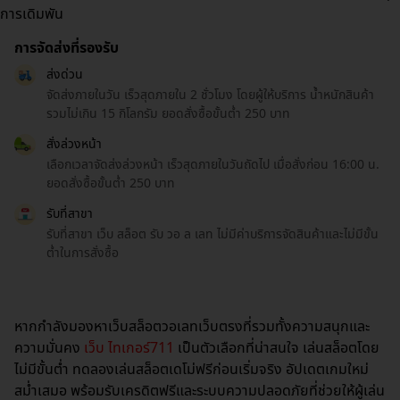
การเดิมพัน
การจัดส่งที่รองรับ
ส่งด่วน
จัดส่งภายในวัน เร็วสุดภายใน 2 ชั่วโมง โดยผู้ให้บริการ น้ำหนักสินค้า
รวมไม่เกิน 15 กิโลกรัม ยอดสั่งซื้อขั้นต่ำ 250 บาท
สั่งล่วงหน้า
เลือกเวลาจัดส่งล่วงหน้า เร็วสุดภายในวันถัดไป เมื่อสั่งก่อน 16:00 น.
ยอดสั่งซื้อขั้นต่ำ 250 บาท
รับที่สาขา
รับที่สาขา เว็บ สล็อต รับ วอ ล เลท ไม่มีค่าบริการจัดสินค้าและไม่มีขั้น
ต่ำในการสั่งซื้อ
หากกำลังมองหาเว็บสล็อตวอเลทเว็บตรงที่รวมทั้งความสนุกและ
ความมั่นคง
เว็บ ไทเกอร์711
เป็นตัวเลือกที่น่าสนใจ เล่นสล็อตโดย
ไม่มีขั้นต่ำ ทดลองเล่นสล็อตเดโม่ฟรีก่อนเริ่มจริง อัปเดตเกมใหม่
สม่ำเสมอ พร้อมรับเครดิตฟรีและระบบความปลอดภัยที่ช่วยให้ผู้เล่น