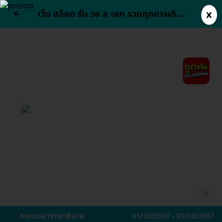
เว็บ สล็อต รับ วอ ล เลท รวมทุกการเดิมพั
x
น เว็บสล็อตเปิดใหม่ แจกหนัก แจกจริง
1/4
ระยะเวลาราคาพิเศษ
01/10/2567 - 31/10/2567