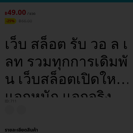
49.00
฿
/ ขวด
฿
66.00
-25%
เว็บ สล็อต รับ วอ ล เ
ลท รวมทุกการเดิมพั
น เว็บสล็อตเปิดใหม่
แจกหนัก แจกจริง
ID: 711
รายละเอียดสินค้า