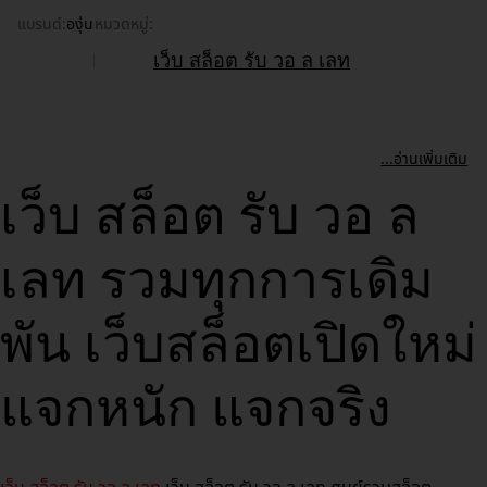
แบรนด์:
องุ่น
หมวดหมู่:
เว็บ สล็อต รับ วอ ล เลท
...อ่านเพิ่มเติม
เว็บ สล็อต รับ วอ ล
เลท รวมทุกการเดิม
พัน เว็บสล็อตเปิดใหม่
แจกหนัก แจกจริง